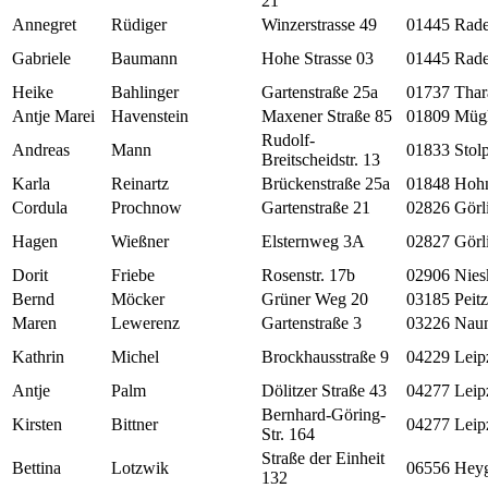
21
Annegret
Rüdiger
Winzerstrasse 49
01445
Rade
Gabriele
Baumann
Hohe Strasse 03
01445
Rade
Heike
Bahlinger
Gartenstraße 25a
01737
Thar
Antje Marei
Havenstein
Maxener Straße 85
01809
Mügl
Rudolf-
Andreas
Mann
01833
Stol
Breitscheidstr. 13
Karla
Reinartz
Brückenstraße 25a
01848
Hohn
Cordula
Prochnow
Gartenstraße 21
02826
Görl
Hagen
Wießner
Elsternweg 3A
02827
Görl
Dorit
Friebe
Rosenstr. 17b
02906
Nies
Bernd
Möcker
Grüner Weg 20
03185
Peitz
Maren
Lewerenz
Gartenstraße 3
03226
Naun
Kathrin
Michel
Brockhausstraße 9
04229
Leip
Antje
Palm
Dölitzer Straße 43
04277
Leip
Bernhard-Göring-
Kirsten
Bittner
04277
Leip
Str. 164
Straße der Einheit
Bettina
Lotzwik
06556
Heyg
132