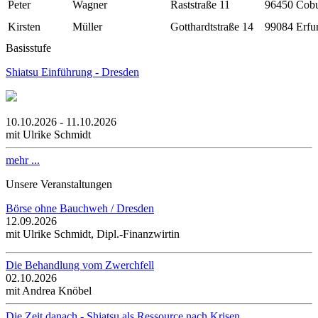
Peter
Wagner
Raststraße 11
96450
Cob
Kirsten
Müller
Gotthardtstraße 14
99084
Erfur
Basisstufe
Shiatsu Einführung - Dresden
10.10.2026 - 11.10.2026
mit Ulrike Schmidt
mehr ...
Unsere Veranstaltungen
Börse ohne Bauchweh / Dresden
12.09.2026
mit Ulrike Schmidt, Dipl.-Finanzwirtin
Die Behandlung vom Zwerchfell
02.10.2026
mit Andrea Knöbel
Die Zeit danach - Shiatsu als Ressource nach Krisen