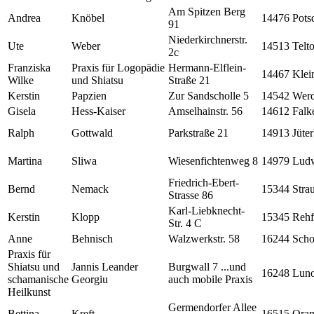
Am Spitzen Berg
Andrea
Knöbel
14476
Pots
91
Niederkirchnerstr.
Ute
Weber
14513
Telt
2c
Franziska
Praxis für Logopädie
Hermann-Elflein-
14467
Kle
Wilke
und Shiatsu
Straße 21
Kerstin
Papzien
Zur Sandscholle 5
14542
Werd
Gisela
Hess-Kaiser
Amselhainstr. 56
14612
Falk
Ralph
Gottwald
Parkstraße 21
14913
Jüte
Martina
Sliwa
Wiesenfichtenweg 8
14979
Ludw
Friedrich-Ebert-
Bernd
Nemack
15344
Stra
Strasse 86
Karl-Liebknecht-
Kerstin
Klopp
15345
Rehf
Str. 4 C
Anne
Behnisch
Walzwerkstr. 58
16244
Scho
Praxis für
Shiatsu und
Jannis Leander
Burgwall 7 ...und
16248
Luno
schamanische
Georgiu
auch mobile Praxis
Heilkunst
Germendorfer Allee
Bettina
Kreft
16515
Oran