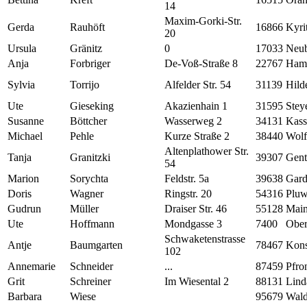
14
Maxim-Gorki-Str.
Gerda
Rauhöft
16866
Kyri
20
Ursula
Gränitz
0
17033
Neub
Anja
Forbriger
De-Voß-Straße 8
22767
Ham
Sylvia
Torrijo
Alfelder Str. 54
31139
Hild
Ute
Gieseking
Akazienhain 1
31595
Stey
Susanne
Böttcher
Wasserweg 2
34131
Kass
Michael
Pehle
Kurze Straße 2
38440
Wolf
Altenplathower Str.
Tanja
Granitzki
39307
Gent
54
Marion
Sorychta
Feldstr. 5a
39638
Gard
Doris
Wagner
Ringstr. 20
54316
Pluw
Gudrun
Müller
Draiser Str. 46
55128
Mai
Ute
Hoffmann
Mondgasse 3
7400
Ober
Schwaketenstrasse
Antje
Baumgarten
78467
Kons
102
Annemarie
Schneider
...
87459
Pfro
Grit
Schreiner
Im Wiesental 2
88131
Lind
Barbara
Wiese
95679
Wald