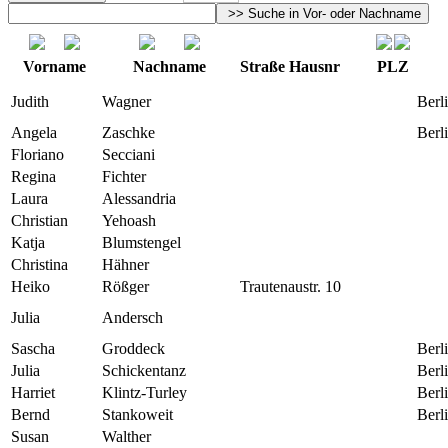
Vorname
Nachname
Straße Hausnr
PLZ
Judith
Wagner
Berl
Angela
Zaschke
Berl
Floriano
Secciani
Regina
Fichter
Laura
Alessandria
Christian
Yehoash
Katja
Blumstengel
Christina
Hähner
Heiko
Rößger
Trautenaustr. 10
Julia
Andersch
Sascha
Groddeck
Berl
Julia
Schickentanz
Berl
Harriet
Klintz-Turley
Berl
Bernd
Stankoweit
Berl
Susan
Walther