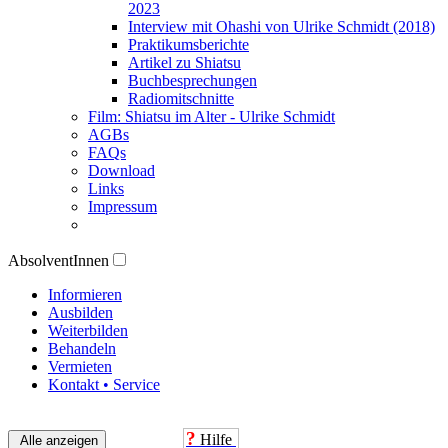
2023
Interview mit Ohashi von Ulrike Schmidt (2018)
Praktikumsberichte
Artikel zu Shiatsu
Buchbesprechungen
Radiomitschnitte
Film: Shiatsu im Alter - Ulrike Schmidt
AGBs
FAQs
Download
Links
Impressum
AbsolventInnen
Informieren
Ausbilden
Weiterbilden
Behandeln
Vermieten
Kontakt • Service
?
Hilfe