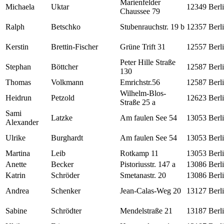
Marienfelder
Michaela
Uktar
12349
Berl
Chaussee 79
Ralph
Betschko
Stubenrauchstr. 19 b
12357
Berl
Kerstin
Brettin-Fischer
Grüne Trift 31
12557
Berl
Peter Hille Straße
Stephan
Böttcher
12587
Berl
130
Thomas
Volkmann
Emrichstr.56
12587
Berl
Wilhelm-Blos-
Heidrun
Petzold
12623
Berl
Straße 25 a
Sami
Latzke
Am faulen See 54
13053
Berl
Alexander
Ulrike
Burghardt
Am faulen See 54
13053
Berl
Martina
Leib
Rotkamp 11
13053
Berl
Anette
Becker
Pistoriusstr. 147 a
13086
Berl
Katrin
Schröder
Smetanastr. 20
13086
Berl
Andrea
Schenker
Jean-Calas-Weg 20
13127
Berl
Sabine
Schrödter
Mendelstraße 21
13187
Berl