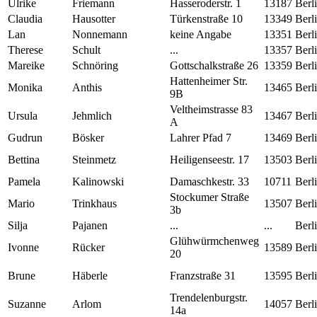
Ulrike
Friemann
Hasseroderstr. 1
13187
Berl
Claudia
Hausotter
Türkenstraße 10
13349
Berl
Lan
Nonnemann
keine Angabe
13351
Berl
Therese
Schult
...
13357
Berl
Mareike
Schnöring
Gottschalkstraße 26
13359
Berl
Hattenheimer Str.
Monika
Anthis
13465
Berl
9B
Veltheimstrasse 83
Ursula
Jehmlich
13467
Berl
A
Gudrun
Bösker
Lahrer Pfad 7
13469
Berl
Bettina
Steinmetz
Heiligenseestr. 17
13503
Berl
Pamela
Kalinowski
Damaschkestr. 33
10711
Berl
Stockumer Straße
Mario
Trinkhaus
13507
Berl
3b
Silja
Pajanen
...
...
Berl
Glühwürmchenweg
Ivonne
Rücker
13589
Berl
20
Brune
Häberle
Franzstraße 31
13595
Berl
Trendelenburgstr.
Suzanne
Arlom
14057
Berl
14a