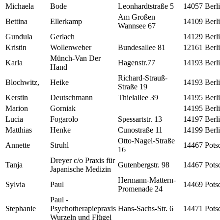
Michaela
Bode
Leonhardtstraße 5
14057
Berl
Am Großen
Bettina
Ellerkamp
14109
Berl
Wannsee 67
Gundula
Gerlach
14129
Berl
Kristin
Wollenweber
Bundesallee 81
12161
Berl
Münch-Van Der
Karla
Hagenstr.77
14193
Berl
Hand
Richard-Strauß-
Blochwitz,
Heike
14193
Berl
Straße 19
Kerstin
Deutschmann
Thielallee 39
14195
Berl
Marion
Gorniak
14195
Berl
Lucia
Fogarolo
Spessartstr. 13
14197
Berl
Matthias
Henke
Cunostraße 11
14199
Berl
Otto-Nagel-Straße
Annette
Struhl
14467
Pots
16
Dreyer c/o Praxis für
Tanja
Gutenbergstr. 98
14467
Pots
Japanische Medizin
Hermann-Mattern-
Sylvia
Paul
14469
Pots
Promenade 24
Paul -
Stephanie
Psychotherapiepraxis
Hans-Sachs-Str. 6
14471
Pots
Wurzeln und Flügel