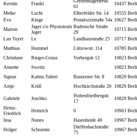
Greifenhagenerstr.
Kerstin
Frankl
10437
Berl
61
Meike
Lucht
Elberfelder Str. 14
10555
Berl
Eva
Kluge
Pestalozzistraße 54a
10627
Berl
Jager c/o Physioteam
Badensche Straße
Marion
10715
Berl
Jager
29
Lan Tuyet
Le
Landhausstraße 25
10717
Berl
Matthias
Hummel
Lützowstr. 114
10785
Berl
Christiane
Rieger-Grunz
Vorbergstr 12
10823
Berl
Annette
Swertz
10823
Berl
Sigrun
Katins-Taheri
Bautzener Str. 8
10829
Berl
Antje
Krüll
Hochkirchstraße 20
10829
Berl
Hohenfriedbergstr.
Gabriele
Joschko
10829
Berl
17
Heinz-
Heinrich
0
10963
Berl
Friedrich
Insa
Nunes
Hasenheide 49
10967
Berl
Dieffenbachstraße
Holger
Schramm
10967
Berl
75