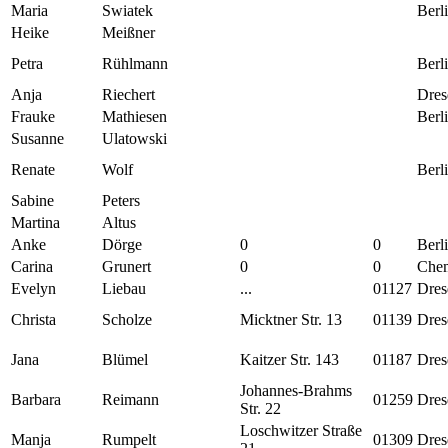
Maria
Swiatek
Berl
Heike
Meißner
Petra
Rühlmann
Berl
Anja
Riechert
Dres
Frauke
Mathiesen
Berl
Susanne
Ulatowski
Renate
Wolf
Berl
Sabine
Peters
Martina
Altus
Anke
Dörge
0
0
Berl
Carina
Grunert
0
0
Chem
Evelyn
Liebau
...
01127
Dres
Christa
Scholze
Micktner Str. 13
01139
Dres
Jana
Blümel
Kaitzer Str. 143
01187
Dres
Johannes-Brahms
Barbara
Reimann
01259
Dres
Str. 22
Loschwitzer Straße
Manja
Rumpelt
01309
Dres