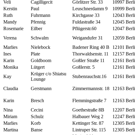
Veli
Cagilligecit
Görlitzer Str. 33
10997
Berl
Kerstin
Paul
Leuschnerdamm 9
10999
Berl
Ruth
Fuhrmann
Kirchgasse 33
12043
Berl
Mandy
Pfennig
Fuldastraße 34
12045
Berl
Rosemarie
Eilber
Pflügerstr.60
12047
Berl
Verena
Schwalm
Weigandufer 31
12059
Berl
Marlies
Nielebock
Badener Ring 40 B
12101
Berl
Ines
Plate
Thorwaldsenstr. 11
12157
Berl
Karin
Goldboom
Goßler Straße 11
12161
Berl
Monika
Lütgert
Goßlerstr. 5
12161
Berl
Krüger c/o Shiatsu
Kay
Stubenrauchstr.16
12161
Berl
Lounge
Claudia
Gerstmann
Zimmermannstr. 18
12163
Berl
Karin
Bresch
Flemmingstraße 7
12163
Berl
Nina
Cecini
Goethestraße 8B
12207
Berl
Miriam
Schulz
Halbauer Weg 2
12247
Berl
Marlies
Korb
Kettinger Str. 87
12305
Berl
Martina
Banse
Lintruper Str. 115
12305
Berl