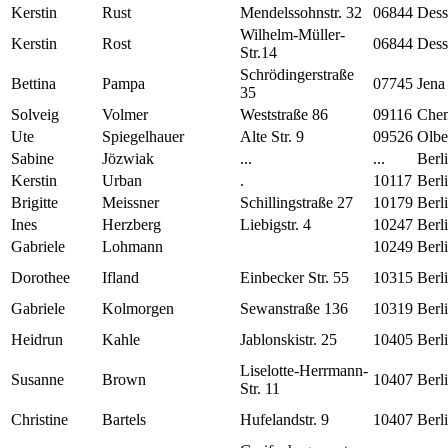
Kerstin
Rust
Mendelssohnstr. 32
06844
Dess
Wilhelm-Müller-
Kerstin
Rost
06844
Dess
Str.14
Schrödingerstraße
Bettina
Pampa
07745
Jena
35
Solveig
Volmer
Weststraße 86
09116
Chem
Ute
Spiegelhauer
Alte Str. 9
09526
Olbe
Sabine
Jözwiak
...
...
Berl
Kerstin
Urban
.
10117
Berl
Brigitte
Meissner
Schillingstraße 27
10179
Berl
Ines
Herzberg
Liebigstr. 4
10247
Berl
Gabriele
Lohmann
10249
Berl
Dorothee
Ifland
Einbecker Str. 55
10315
Berl
Gabriele
Kolmorgen
Sewanstraße 136
10319
Berl
Heidrun
Kahle
Jablonskistr. 25
10405
Berl
Liselotte-Herrmann-
Susanne
Brown
10407
Berl
Str. 11
Christine
Bartels
Hufelandstr. 9
10407
Berl