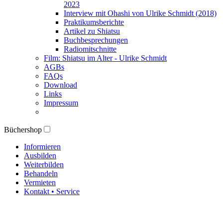
2023
Interview mit Ohashi von Ulrike Schmidt (2018)
Praktikumsberichte
Artikel zu Shiatsu
Buchbesprechungen
Radiomitschnitte
Film: Shiatsu im Alter - Ulrike Schmidt
AGBs
FAQs
Download
Links
Impressum
Büchershop
Informieren
Ausbilden
Weiterbilden
Behandeln
Vermieten
Kontakt • Service