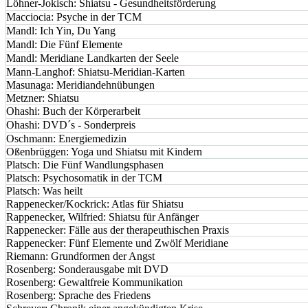
Löhner-Jokisch: Shiatsu - Gesundheitsförderung
Macciocia: Psyche in der TCM
Mandl: Ich Yin, Du Yang
Mandl: Die Fünf Elemente
Mandl: Meridiane Landkarten der Seele
Mann-Langhof: Shiatsu-Meridian-Karten
Masunaga: Meridiandehnübungen
Metzner: Shiatsu
Ohashi: Buch der Körperarbeit
Ohashi: DVD´s - Sonderpreis
Oschmann: Energiemedizin
Oßenbrüggen: Yoga und Shiatsu mit Kindern
Platsch: Die Fünf Wandlungsphasen
Platsch: Psychosomatik in der TCM
Platsch: Was heilt
Rappenecker/Kockrick: Atlas für Shiatsu
Rappenecker, Wilfried: Shiatsu für Anfänger
Rappenecker: Fälle aus der therapeuthischen Praxis
Rappenecker: Fünf Elemente und Zwölf Meridiane
Riemann: Grundformen der Angst
Rosenberg: Sonderausgabe mit DVD
Rosenberg: Gewaltfreie Kommunikation
Rosenberg: Sprache des Friedens