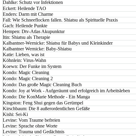
Dahlke: Schutz vor Infektionen
Eckert: Heilende TAO
Enders: Darm mit Charme
Fall: Wie Schneeflocken fallen. Shiatsu als Spirituelle Praxis
Gach: Heilende Punkte
Hempen: Dtv-Atlas Akupunktur
Itin: Shiatsu als Therapie
Kalbantner-Wernicke: Shiatsu für Babys und Kleinkinder
Kalbantner Wernicke: Baby-Shiatsu
Katie: Lieben, was ist
Köhnlein: Virus-Wahn
Koewn: Der Funke im System
Kondo: Magic Cleaning
Kondo: Magic Cleaning 2
Kondo: Das große Magic Cleaning Buch
Kondo: Joy at Work - Aufgeräumt und erfolgreich im Arbeitsleben
Kondo: Die KonMarie Methode - Ein Manga
Kingston: Feng Shui gegen das Gerümpel
Kirschbaum: Die 8 außerordentlichen Gefäße
Kishi: Sei-Ki
Levine: Vom Traume befreien
Levine: Sprache ohne Worte
Levine: Trauma und Gedächtnis