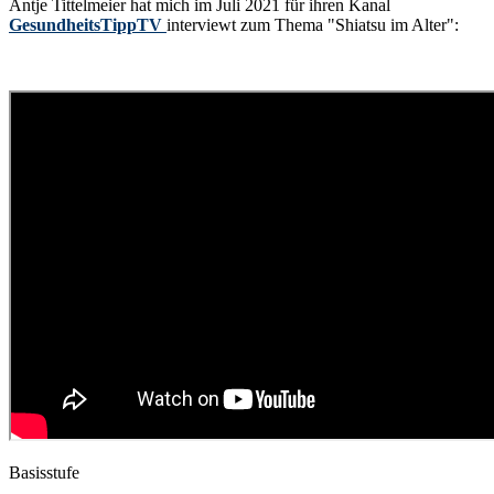
Antje Tittelmeier hat mich im Juli 2021 für ihren Kanal
GesundheitsTippTV
interviewt zum Thema "Shiatsu im Alter":
Basisstufe