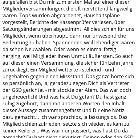
aufgefallen bist Du mir zum ersten Mal auf einer dieser
Mitgliederversammlungen, die oft nervtötend langweilig
waren. Tops wurden abgearbeitet, Haushaltspläne
vorgestellt, Berichte der Kassenprüfer verlesen, über
Satzungsänderungen abgestimmt. All dies schien für uns
Mitglieder, wenn überhaupt, dann nur unwesentliche
Bedeutung zu haben. Spannender, weil lebendiger waren
da schon Neuwahlen. Oder wenn es einmal fetzig
herging, weil Mitglieder ihren Unmut äußersten. So auch
auf dieser einen Versammlung, die sicher fünfzehn Jahre
zurückliegt. Ein Mitglied wetterte - stehend - und
ungehalten gegen einen Missstand. Das ganze hörte sich
so persönlich an, ja, geradezu gegen Dich als Vertreter
der GSD gerichtet - mir stockte der Atem. Das war doch
ungeheuerlich! Und was hast Du getan? Du hast ganz
ruhig zugehört, dann mit anderen Worten den Inhalt
dieser Aussage zusammengefasst und Dir eine Notiz
dazu gemacht… Ich war sprachlos, ja fassungslos. Das
Mitglied schien zufrieden, setzte sich wieder, es kam zu
keiner Keilerei… Was war nur passiert, was hast Du da
gemacht? Du hast nicht diskutiert, Deinen oder den GSD-