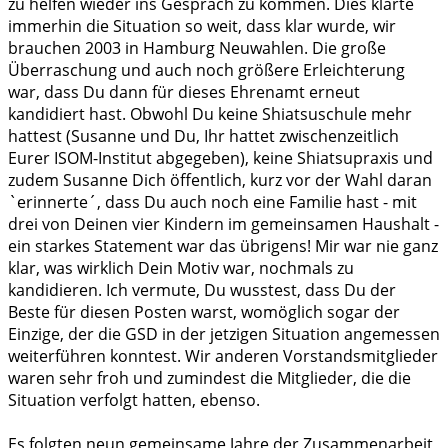
zu helfen wieder ins Gespräch zu kommen. Dies klärte
immerhin die Situation so weit, dass klar wurde, wir
brauchen 2003 in Hamburg Neuwahlen. Die große
Überraschung und auch noch größere Erleichterung
war, dass Du dann für dieses Ehrenamt erneut
kandidiert hast. Obwohl Du keine Shiatsuschule mehr
hattest (Susanne und Du, Ihr hattet zwischenzeitlich
Eurer ISOM-Institut abgegeben), keine Shiatsupraxis und
zudem Susanne Dich öffentlich, kurz vor der Wahl daran
`erinnerte´, dass Du auch noch eine Familie hast - mit
drei von Deinen vier Kindern im gemeinsamen Haushalt -
ein starkes Statement war das übrigens! Mir war nie ganz
klar, was wirklich Dein Motiv war, nochmals zu
kandidieren. Ich vermute, Du wusstest, dass Du der
Beste für diesen Posten warst, womöglich sogar der
Einzige, der die GSD in der jetzigen Situation angemessen
weiterführen konntest. Wir anderen Vorstandsmitglieder
waren sehr froh und zumindest die Mitglieder, die die
Situation verfolgt hatten, ebenso.
Es folgten neun gemeinsame Jahre der Zusammenarbeit